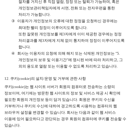
절차를 거치신 후 직접 열람
,
정정 또는 탈퇴가 가능하며
,
혹은
개인정보관리책임자에게 서면
,
전화 또는 전자우편을 통한
처리가 가능합니다
.
③
이용자가 개인정보의 오류에 대한 정정을 요청하신 경우에는
최대한 빨리 정정이 이루어지도록 합니다
.
또한 잘못된 개인정보를 제
3
자에게 이미 제공한 경우에는 정정
처리결과를 제
3
자에게 지체 없이 통지하여 정정이 이루어지도록
합니다
.
④
회사는 이용자의 요청에 의해 해지 또는 삭제된 개인정보는
"5.
개인정보의 보유 및 이용기간
"
에 명시된 바에 따라 처리하고
,
그
외의 용도로 열람 또는 이용할 수 없도록 처리하고 있습니다
.
12.
쿠키
(cookie)
의 설치
/
운영 및 거부에 관한 사항
쿠키
(cookie)
는 웹 사이트 서버가 회원의 컴퓨터로 전송하는 소량의
정보이며
,
여기에는 방문한 웹 사이트의 정보 및 서비스 제공 시 확인에
필요한 회원의 개인정보 등이 담겨 있습니다
.
회원은 쿠키의 수신을
거부하거나 쿠키의 수신에 대하여 경고하도록 사용하는 컴퓨터의 웹
브라우저 설정을 변경할 수 있습니다
.
회사는 다음과 같이 웹 서비스
이용에 있어 필요하다고 판단되는 경우 회원의 컴퓨터에 쿠키를 전송할 수
있습니다
.