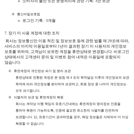
o
소비자의 불만 또는 분쟁처리에 관한 기록
: 3
년 보관
②
통신비밀보호법
o
로그인 기록
: 3
개월
7.
장기 미 사용 계정에 대한 조치
회사는 정보통신만 이용 척진 및 정보보호 등에 관한 법률 제
29
조에 따라
,
서비스의 마지막 이용일로부터
1
년이 결과한 장기 미 사용자의 개인정보
보호를 위하여
,
고객님이 보유한 계정을 휴면상태로 변경합니다
.
비로그인
상태에서의 고객센터 문의 및 이벤트 참여 내역은 이용일에 포함되지
않습니다
.
①
휴면계정의 개인정보 파기 및 분리 보관
휴면상태로 전환된 계정은 본 방침 제
4
조의 목적달성 이후의 개인정보의 보관
목적에 따라 개인정보를 분리하여 보관하고
,
회원 정보 중 나머지 개인정보는
모두 파기합니다
.
②
식별자의 보관 및 휴면계정의 복원
회사는 계약상 이행 책임의 유효기간내에는 휴면계정의 명의정보 인증을
통하여 복원이 가능하도록
,
인증에 필요한 최소한의 식별자를 안전하게
보관합니다
.
단
,
유효기간이 경과하였을 경우
,
해당 정보들은 삭제되어 더 이상
복원할 수 없습니다
.