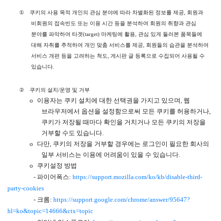
①
쿠키의 사용 목적 개인의 관심 분야에 따라 차별화된 정보를 제공
,
회원과
비회원의 접속빈도 또는 이용 시간 등을 분석하여 회원의 취향과 관심
분야를 파악하여 타겟
(target)
마케팅에 활용
,
관심 있게 둘러본 품목들에
대해 자취를 추적하여 개인 맞춤 서비스를 제공
,
회원들의 습관을 분석하여
서비스 개편 등을 고려하는 척도
,
게시판 글 등록으로 수집되어 사용될 수
있습니다
.
②
쿠키의 설치
/
운영 및 거부
o
이용자는 쿠키 설치에 대한 선택권을 가지고 있으며
,
웹
브라우저에서 옵션을 설정함으로써 모든 쿠키를 허용하거나
,
쿠키가 저장될 때마다 확인을 거치거나 모든 쿠키의 저장을
거부할 수도 있습니다
.
o
다만
,
쿠키의 저장을 거부할 경우에는 로그인이 필요한 회사의
일부 서비스는 이용에 어려움이 있을 수 있습니다
.
o
쿠키설정 방법
-
파이어폭스
:
https://support.mozilla.com/ko/kb/disable-third-
party-cookies
-
크롬
:
https://support.google.com/chrome/answer/95647?
hl=ko&topic=14666&ctx=topic