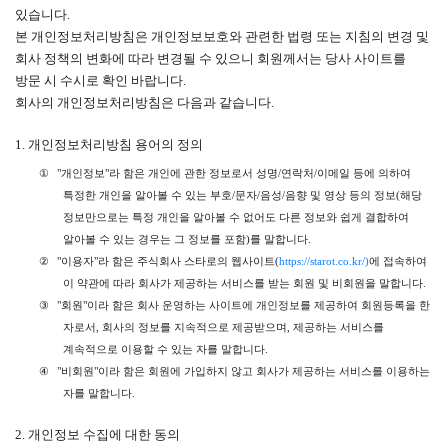
있습니다
.
본 개인정보처리방침은 개인정보보호와 관련한 법령 또는 지침의 변경 및
회사 정책의 변화에 따라 변경될 수 있으니 회원께서는 당사 사이트를
방문 시 수시로 확인 바랍니다
.
회사의 개인정보처리방침은 다음과 같습니다
.
1.
개인정보처리방침 용어의 정의
①
"
개인정보
"
라 함은 개인에 관한 정보로서 성명
/
연락처
/
이메일 등에 의하여
특정한 개인을 알아볼 수 있는 부호
/
문자
/
음성
/
음향 및 영상 등의 정보
(
해당
정보만으로는 특정 개인을 알아볼 수 없어도 다른 정보와 쉽게 결합하여
알아볼 수 있는 경우는 그 정보를 포함
)
를 말합니다
.
②
"
이용자
"
라 함은 주식회사 스타로의 웹사이트
(
https://starot.co.kr/)
에 접속하여
이 약관에 따라 회사가 제공하는 서비스를 받는 회원 및 비회원을 말합니다
.
③
"
회원
"
이라 함은
회사 운영하는 사이트에 개인정보를 제공하여 회원등록을 한
자로서
,
회사의 정보를 지속적으로 제공받으며
,
제공하는 서비스를
계속적으로 이용할 수 있는 자를 말합니다
.
④
"
비회원
"
이라
함은 회원에 가입하지 않고 회사가 제공하는 서비스를 이용하는
자를 말합니다
.
2.
개인정보 수집에 대한 동의