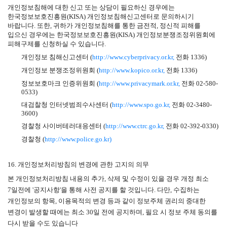
개인정보침해에 대한 신고 또는 상담이 필요하신 경우에는
한국정보보호진흥원
(KISA)
개인정보침해신고센터로 문의하시기
바랍니다
.
또한
,
귀하가 개인정보침해를 통한 금전적
,
정신적 피해를
입으신 경우에는 한국정보보호진흥원
(KISA)
개인정보분쟁조정위원회에
피해구제를 신청하실 수 있습니다
.
개인정보 침해신고센터
(
http://www.cyberprivacy.or.kr,
전화
1336)
개인정보 분쟁조정위원회
(
http://www.kopico.or.kr,
전화
1336)
정보보호마크 인증위원회
(
http://www.privacymark.or.kr,
전화
02-580-
0533)
대검찰청 인터넷범죄수사센터
(
http://www.spo.go.kr,
전화
02-3480-
3600)
경찰청 사이버테러대응센터
(
http://www.ctrc.go.kr,
전화
02-392-0330)
경찰청
(
http://www.police.go.kr)
16.
개인정보처리방침의 변경에 관한 고지의 의무
본 개인정보처리방침 내용의 추가
,
삭제 및 수정이 있을 경우 개정 최소
7
일전에
'
공지사항
'
을 통해 사전 공지를 할 것입니다
.
다만
,
수집하는
개인정보의 항목
,
이용목적의 변경 등과 같이 정보주체 권리의 중대한
변경이 발생할 때에는 최소
30
일 전에 공지하며
,
필요 시 정보 주체 동의를
다시 받을 수도 있습니다