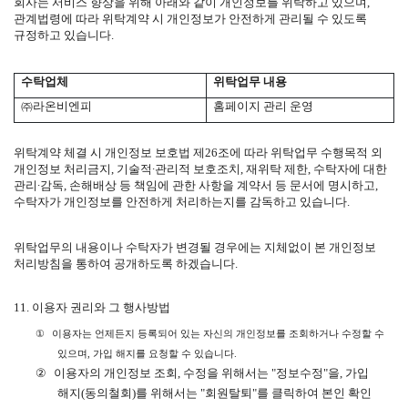
회사는 서비스 향상을 위해 아래와 같이 개인정보를 위탁하고 있으며
,
관계법령에 따라 위탁계약 시 개인정보가 안전하게 관리될 수 있도록
규정하고 있습니다
.
수탁업체
위탁업무 내용
㈜라온비엔피
홈페이지 관리 운영
위탁계약 체결 시 개인정보 보호법 제
26
조에 따라 위탁업무 수행목적 외
개인정보 처리금지
,
기술적
∙
관리적 보호조치
,
재위탁 제한
,
수탁자에 대한
관리
∙
감독
,
손해배상 등 책임에 관한 사항을 계약서 등 문서에 명시하고
,
수탁자가 개인정보를 안전하게 처리하는지를 감독하고 있습니다
.
위탁업무의 내용이나 수탁자가 변경될 경우에는 지체없이 본 개인정보
처리방침을 통하여 공개하도록 하겠습니다
.
11.
이용자 권리와 그 행사방법
①
이용자는 언제든지 등록되어 있는 자신의 개인정보를 조회하거나 수정할 수
있으며
,
가입 해지를 요청할 수 있습니다
.
②
이용자의 개인정보 조회
,
수정을 위해서는
"
정보수정
"
을
,
가입
해지
(
동의철회
)
를 위해서는
"
회원탈퇴
"
를 클릭하여 본인 확인